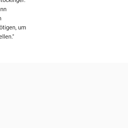
tockinger.
enn
n
nötigen, um
ellen."