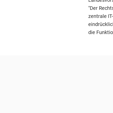
Landesvors
"Der Recht
zentrale I
eindrückli
die Funktio