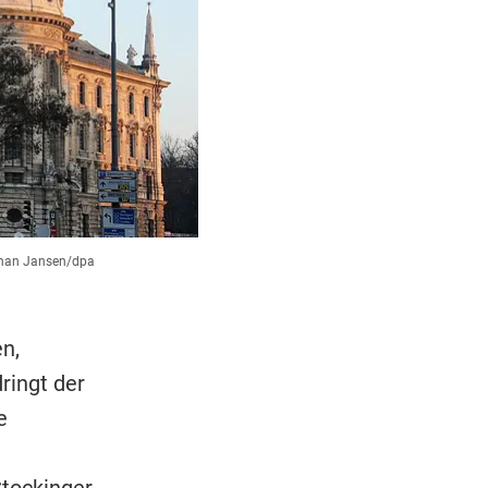
han Jansen/dpa
n,
ringt der
e