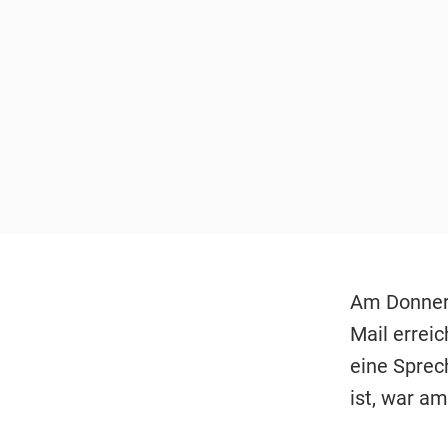
Am Donners
Mail erreic
eine Sprec
ist, war a