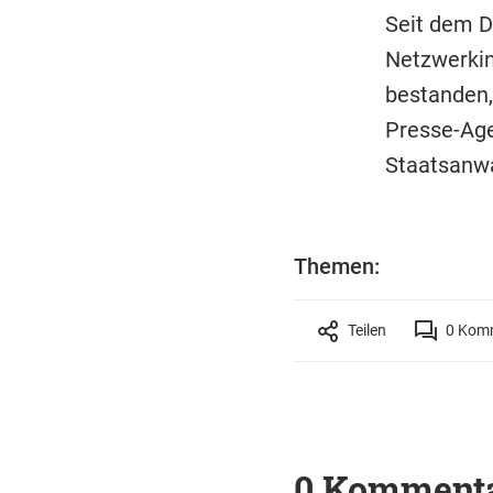
Seit dem D
Netzwerkin
bestanden,
Presse-Age
Staatsanwa
Themen:
Teilen
0
Komm
0 Komment