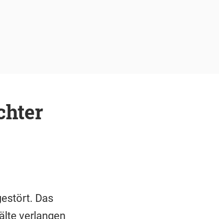
chter
gestört. Das
älte verlangen