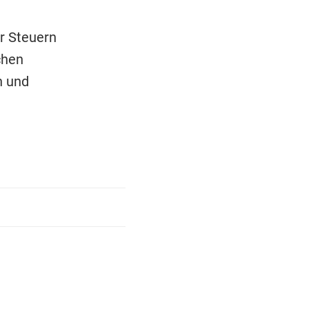
r Steuern
chen
n und
.