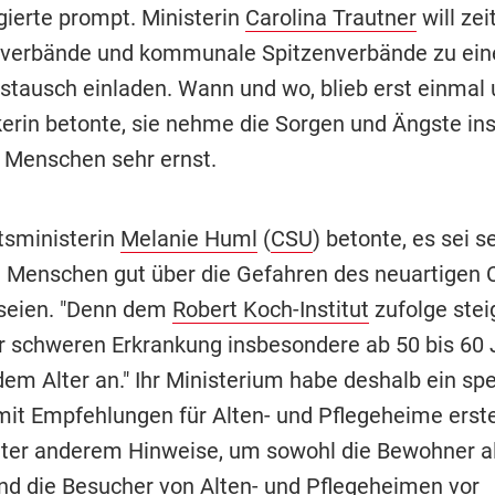
gierte prompt. Ministerin
Carolina Trautner
will zei
sverbände und kommunale Spitzenverbände zu ei
stausch einladen. Wann und wo, blieb erst einmal u
kerin betonte, sie nehme die Sorgen und Ängste i
n Menschen sehr ernst.
tsministerin
Melanie Huml
(
CSU
) betonte, es sei s
e Menschen gut über die Gefahren des neuartigen 
 seien. "Denn dem
Robert Koch-Institut
zufolge stei
er schweren Erkrankung insbesondere ab 50 bis 60
dem Alter an." Ihr Ministerium habe deshalb ein spe
mit Empfehlungen für Alten- und Pflegeheime erstel
ter anderem Hinweise, um sowohl die Bewohner a
nd die Besucher von Alten- und Pflegeheimen vor