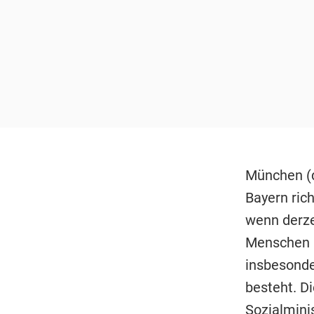
München (d
Bayern ric
wenn derze
Menschen mi
insbesonde
besteht. D
Sozialmini