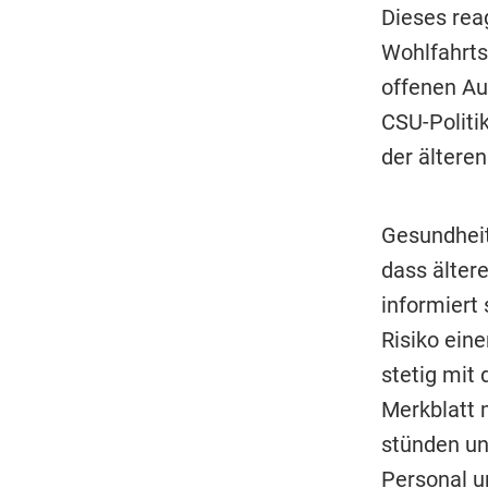
Dieses rea
Wohlfahrt
offenen Au
CSU-Politi
der ältere
Gesundhei
dass älter
informiert
Risiko ein
stetig mit 
Merkblatt 
stünden un
Personal u