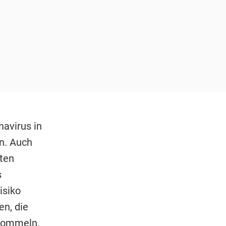
navirus in
n. Auch
rten
s
isiko
en, die
trommeln.