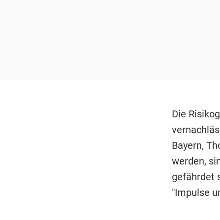
Die Risiko
vernachläs
Bayern, Tho
werden, si
gefährdet 
"Impulse un