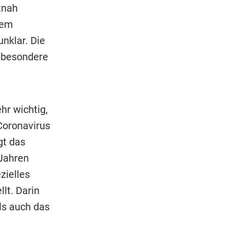
tnah
nem
nklar. Die
nsbesondere
ehr wichtig,
Coronavirus
gt das
 Jahren
zielles
lt. Darin
ls auch das