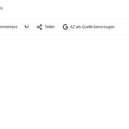
hr
mmentare
Teilen
AZ als Quelle bevorzugen