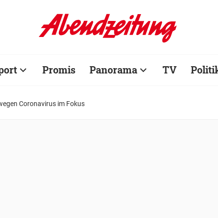
port
Promis
Panorama
TV
Politi
wegen Coronavirus im Fokus