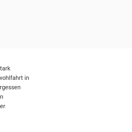
tark
ohlfahrt in
ergessen
en
er