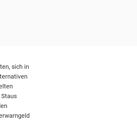
ten, sich in
ternativen
elten
 Staus
den
Verwarngeld