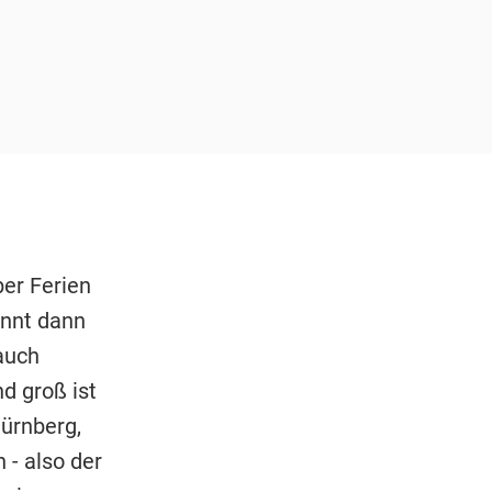
er Ferien
innt dann
auch
d groß ist
ürnberg,
 - also der